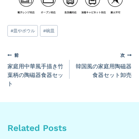
投
#
皿やボウル
#
碗皿
稿
タ
グ:
投
前
次
家庭用中華風手描き竹
韓国風の家庭用陶磁器
稿
葉柄の陶磁器食器セッ
食器セット卸売
ナ
ト
ビ
ゲ
ー
Related Posts
シ