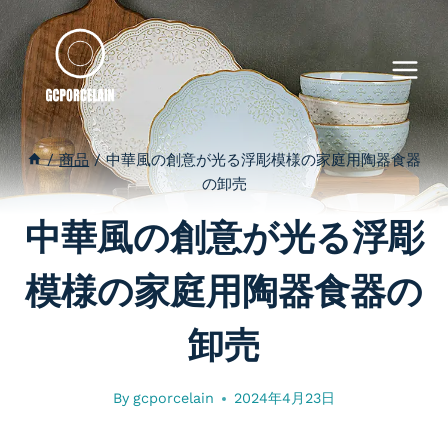
内
容
を
ス
キ
ッ
/
商品
/
中華風の創意が光る浮彫模様の家庭用陶器食器
プ
の卸売
中華風の創意が光る浮彫
模様の家庭用陶器食器の
卸売
By
gcporcelain
2024年4月23日