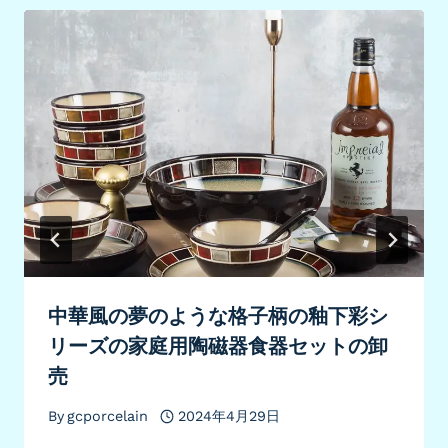
ョ
ン
中華風の夢のような格子柄の釉下彩シ
リーズの家庭用陶磁器食器セットの卸
売
By
gcporcelain
2024年4月29日